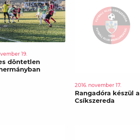
ovember 19.
es döntetlen
zhermányban
2016. november 17.
Rangadóra készül a
Csíkszereda