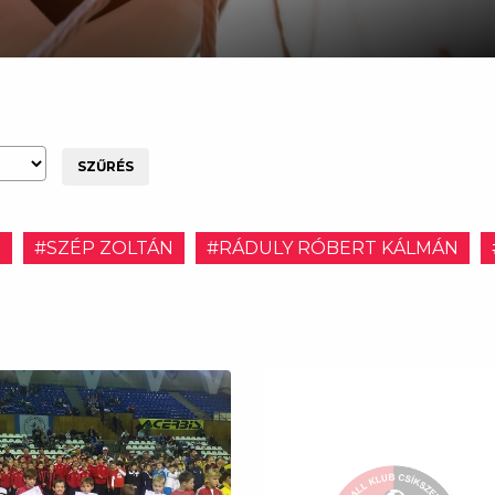
SZŰRÉS
E
#SZÉP ZOLTÁN
#RÁDULY RÓBERT KÁLMÁN