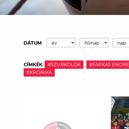
DÁTUM
:
CÍMKÉK
:
#SZURKOLÓK
#FARKAS ENDR
#KRÓNIKA