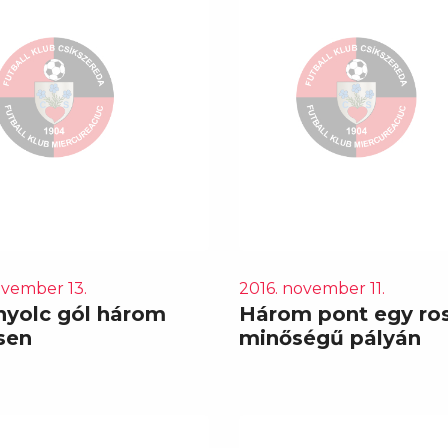
ovember 13.
2016. november 11.
nyolc gól három
Három pont egy ro
sen
minőségű pályán