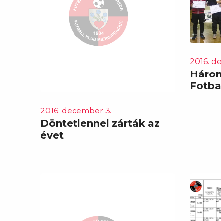
2016. d
Három
Fotbal
2016. december 3.
Döntetlennel zárták az
évet