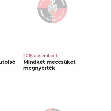
2016. december 1.
 utolsó
Mindkét meccsüket
megnyerték