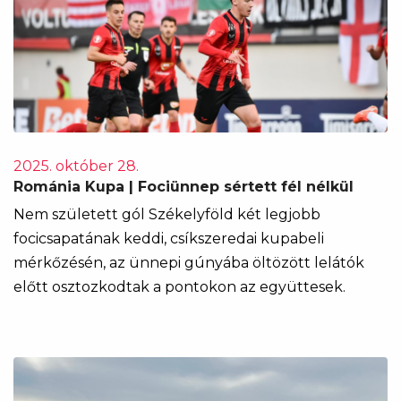
2025. október 28.
Románia Kupa | Fociünnep sértett fél nélkül
Nem született gól Székelyföld két legjobb
focicsapatának keddi, csíkszeredai kupabeli
mérkőzésén, az ünnepi gúnyába öltözött lelátók
előtt osztozkodtak a pontokon az együttesek.