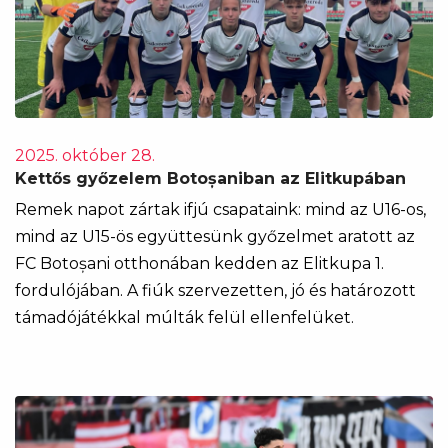
2025. október 28.
Kettős győzelem Botoșaniban az Elitkupában
Remek napot zártak ifjú csapataink: mind az U16-os,
mind az U15-ös együttesünk győzelmet aratott az
FC Botoșani otthonában kedden az Elitkupa 1.
fordulójában. A fiúk szervezetten, jó és határozott
támadójátékkal múlták felül ellenfelüket.