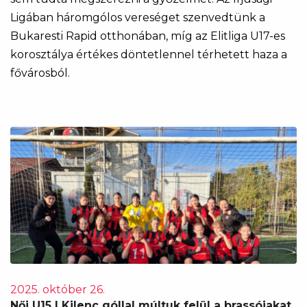
Ligában háromgólos vereséget szenvedtünk a
Bukaresti Rapid otthonában, míg az Elitliga U17-es
korosztálya értékes döntetlennel térhetett haza a
fővárosból.
2025. október 26.
Női U15 | Kilenc góllal múltuk felül a brassóiakat