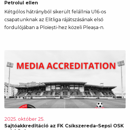
Petrolul ellen
Kétgólos hátrányból sikerült felállnia U16-os
csapatunknak az Elitliga rájátszásának első
fordulójában a Ploiești-hez közeli Pleașa-n.
2025. október 25.
Sajtóakkreditáció az FK Csíkszereda–Sepsi OSK