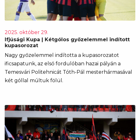
2025. október 29.
Ifjúsági Kupa | Kétgólos győzelemmel indított
kupasorozat
Nagy győzelemmel indította a kupasorozatot
ificsapatunk, az első fordulóban hazai pályán a
Temesvári Politehnicát Tóth-Pál mesterhármasával
két góllal múltuk fölül.