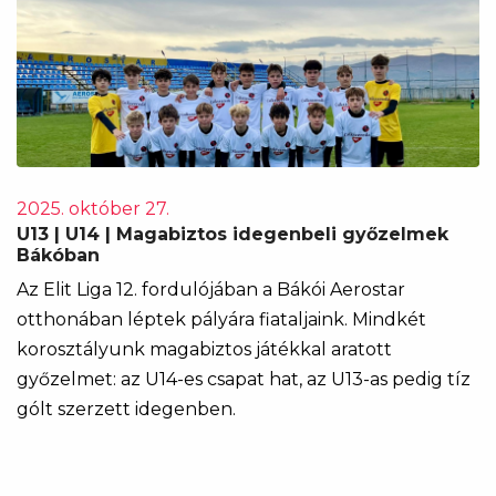
2025. október 27.
U13 | U14 | Magabiztos idegenbeli győzelmek
Bákóban
Az Elit Liga 12. fordulójában a Bákói Aerostar
otthonában léptek pályára fiataljaink. Mindkét
korosztályunk magabiztos játékkal aratott
győzelmet: az U14-es csapat hat, az U13-as pedig tíz
gólt szerzett idegenben.