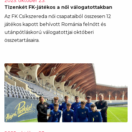
2025. október 23.
Tizenkét FK-játékos a női válogatottakban
Az FK Csíkszereda női csapataiból összesen 12
játékos kapott behívott Románia felnőtt és
utánpótláskorú válogatottjai októberi
összetartásaira.