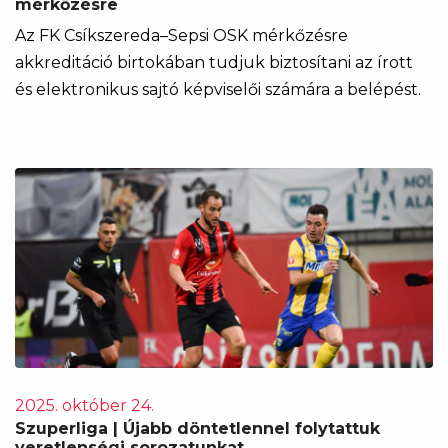
mérkőzésre
Az FK Csíkszereda–Sepsi OSK mérkőzésre
akkreditáció birtokában tudjuk biztosítani az írott
és elektronikus sajtó képviselői számára a belépést.
2025. október 24.
Szuperliga | Újabb döntetlennel folytattuk
veretlenségi sorozatunkat