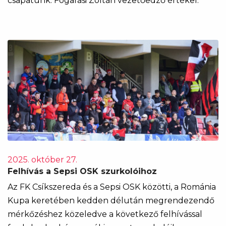
csapatunk. Fogarasi Zoltán vezetőedző értékel.
2025. október 27.
Felhívás a Sepsi OSK szurkolóihoz
Az FK Csíkszereda és a Sepsi OSK közötti, a Románia
Kupa keretében kedden délután megrendezendő
mérkőzéshez közeledve a következő felhívással