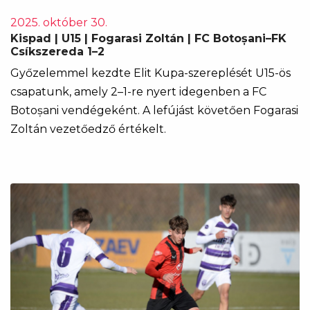
2025. október 30.
Kispad | U15 | Fogarasi Zoltán | FC Botoșani–FK
Csíkszereda 1–2
Győzelemmel kezdte Elit Kupa-szereplését U15-ös
csapatunk, amely 2–1-re nyert idegenben a FC
Botoșani vendégeként. A lefújást követően Fogarasi
Zoltán vezetőedző értékelt.