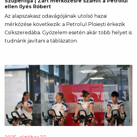
Szuperliga | Zárt mérkőzésre számít a Petrolul
ellen Ilyés Róbert
Az alapszakasz odavágójának utolsó hazai
mérkőzése következik: a Petrolul Ploiești érkezik
Csíkszeredába. Győzelem esetén akár több helyet is
tudnánk javítani a táblázaton.