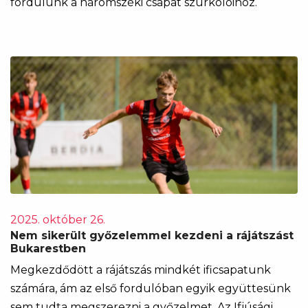
fordulunk a háromszéki csapat szurkolóihoz.
2025. október 26.
Nem sikerült győzelemmel kezdeni a rájátszást
Bukarestben
Megkezdődött a rájátszás mindkét ificsapatunk
számára, ám az első fordulóban egyik együttesünk
sem tudta megszerezni a győzelmet. Az Ifjúsági