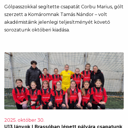
Gólpasszokkal segítette csapatát Corbu Marius, gólt
szerzett a Komáromnak Tamás Nándor – volt
akadémistáink jelenlegi teljesítményét követő
sorozatunk októberi kiadása.
2025. október 30.
U13 lányok | Brassóban lépett pályára csapatunk