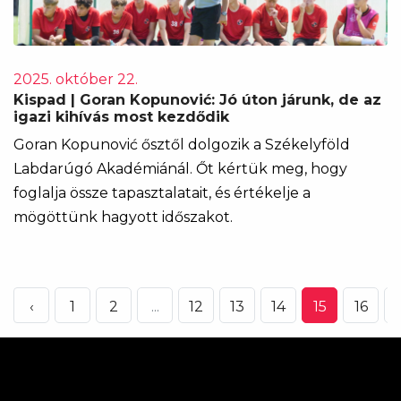
2025. október 22.
Kispad | Goran Kopunović: Jó úton járunk, de az
igazi kihívás most kezdődik
Goran Kopunović ősztől dolgozik a Székelyföld
Labdarúgó Akadémiánál. Őt kértük meg, hogy
foglalja össze tapasztalatait, és értékelje a
mögöttünk hagyott időszakot.
‹
1
2
...
12
13
14
15
16