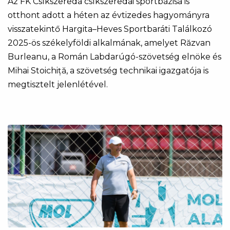
Az FK Csíkszereda csíkszeredai sportbázisa is
otthont adott a héten az évtizedes hagyományra
visszatekintő Hargita–Heves Sportbaráti Találkozó
2025-ös székelyföldi alkalmának, amelyet Răzvan
Burleanu, a Román Labdarúgó-szövetség elnöke és
Mihai Stoichiță, a szövetség technikai igazgatója is
megtisztelt jelenlétével.