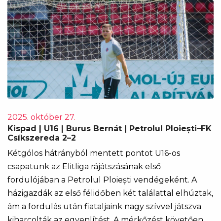
2025. október 27.
Kispad | U16 | Burus Bernát | Petrolul Ploiești–FK
Csíkszereda 2–2
Kétgólos hátrányból mentett pontot U16-os
csapatunk az Elitliga rájátszásának első
fordulójában a Petrolul Ploiești vendégeként. A
házigazdák az első félidőben két találattal elhúztak,
ám a fordulás után fiataljaink nagy szívvel játszva
kiharcolták az egyenlítést. A mérkőzést követően