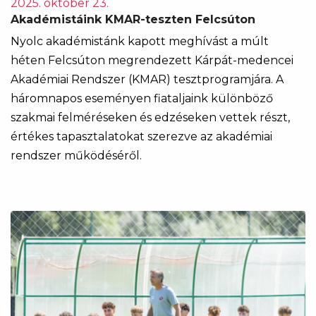
2025. október 23.
Akadémistáink KMAR-teszten Felcsúton
Nyolc akadémistánk kapott meghívást a múlt
héten Felcsúton megrendezett Kárpát-medencei
Akadémiai Rendszer (KMAR) tesztprogramjára. A
háromnapos eseményen fiataljaink különböző
szakmai felméréseken és edzéseken vettek részt,
értékes tapasztalatokat szerezve az akadémiai
rendszer működéséről.