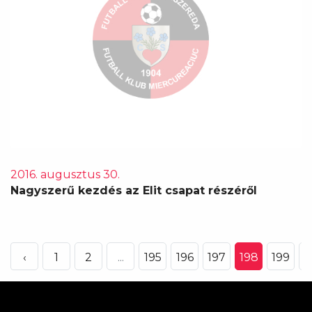
2016. augusztus 30.
Nagyszerű kezdés az Elit csapat részéről
‹
1
2
...
195
196
197
198
199
2