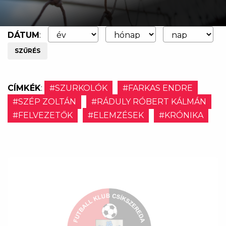
DÁTUM
:
SZŰRÉS
CÍMKÉK
:
#SZURKOLÓK
#FARKAS ENDRE
#SZÉP ZOLTÁN
#RÁDULY RÓBERT KÁLMÁN
#FELVEZETŐK
#ELEMZÉSEK
#KRÓNIKA