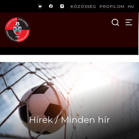
KÖZÖSSÉG
PROFILOM
HU
Hírek / Minden hír