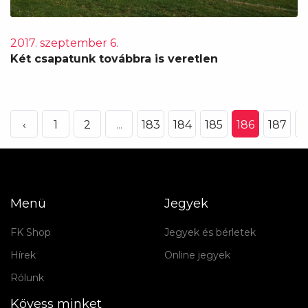
2017. szeptember 6.
Két csapatunk továbbra is veretlen
‹
1
2
...
183
184
185
186
187
1
Menü
Jegyek
FK Shop
Jegyek és bérletek
Hírek
Online jegyek
Rólunk
Kövess minket