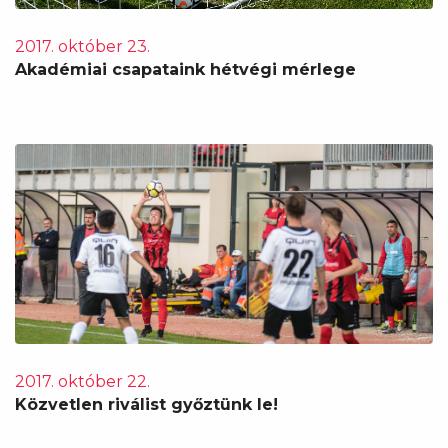
2017. október 23.
Akadémiai csapataink hétvégi mérlege
2017. október 22.
Közvetlen riválist győztünk le!