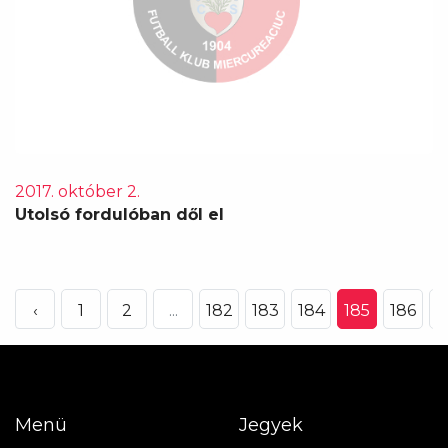
2017. október 2.
Utolsó fordulóban dől el
‹
1
2
...
182
183
184
185
186
1
Menü
Jegyek