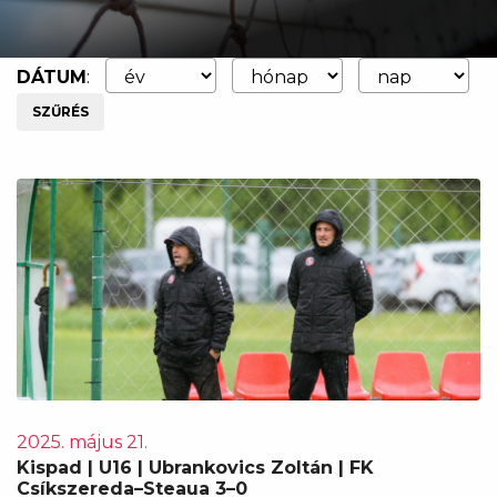
DÁTUM
:
SZŰRÉS
2025. május 21.
Kispad | U16 | Ubrankovics Zoltán | FK
Csíkszereda–Steaua 3–0