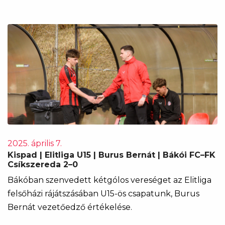
2025. április 7.
Kispad | Elitliga U15 | Burus Bernát | Bákói FC–FK
Csíkszereda 2–0
Bákóban szenvedett kétgólos vereséget az Elitliga
felsőházi rájátszásában U15-ös csapatunk, Burus
Bernát vezetőedző értékelése.