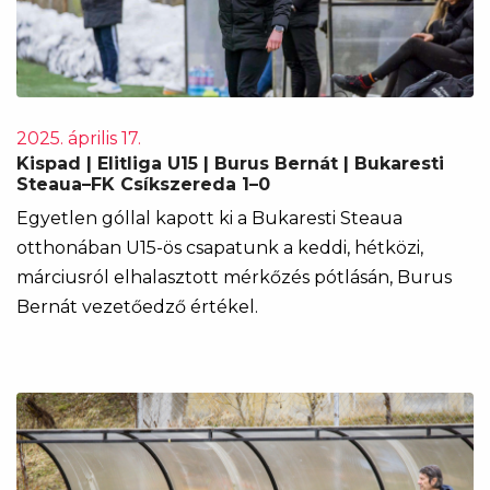
2025. április 17.
Kispad | Elitliga U15 | Burus Bernát | Bukaresti
Steaua–FK Csíkszereda 1–0
Egyetlen góllal kapott ki a Bukaresti Steaua
otthonában U15-ös csapatunk a keddi, hétközi,
márciusról elhalasztott mérkőzés pótlásán, Burus
Bernát vezetőedző értékel.