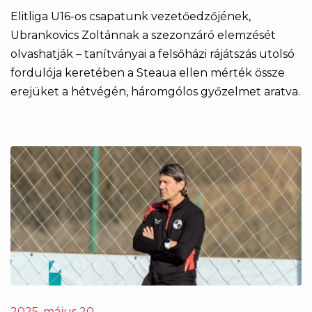
Elitliga U16-os csapatunk vezetőedzőjének,
Ubrankovics Zoltánnak a szezonzáró elemzését
olvashatják – tanítványai a felsőházi rájátszás utolsó
fordulója keretében a Steaua ellen mérték össze
erejüket a hétvégén, háromgólos győzelmet aratva.
2025. május 20.