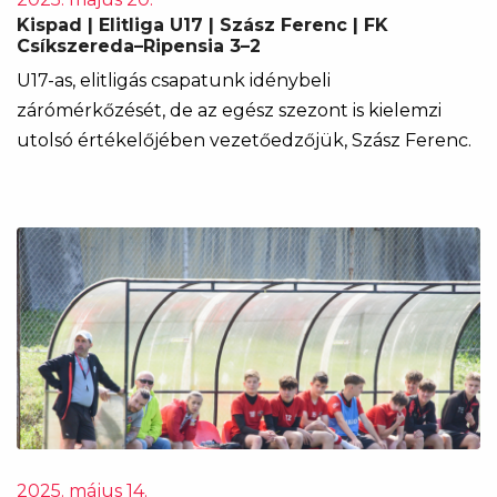
Kispad | Elitliga U17 | Szász Ferenc | FK
Csíkszereda–Ripensia 3–2
U17-as, elitligás csapatunk idénybeli
zárómérkőzését, de az egész szezont is kielemzi
utolsó értékelőjében vezetőedzőjük, Szász Ferenc.
2025. május 14.