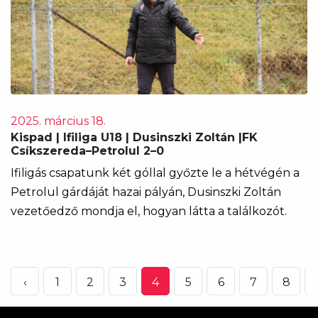
2025. március 18.
Kispad | Ifiliga U18 | Dusinszki Zoltán |FK
Csíkszereda–Petrolul 2–0
Ifiligás csapatunk két góllal győzte le a hétvégén a
Petrolul gárdáját hazai pályán, Dusinszki Zoltán
vezetőedző mondja el, hogyan látta a találkozót.
‹
1
2
3
4
5
6
7
8