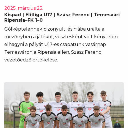
2025. március 25.
Kispad | Elitliga U17 | Szász Ferenc | Temesvári
Ripensia–FK 1–0
Gólképtelennek bizonyult, és hiába uralta a
mezőnyben a játékot, vesztesként volt kénytelen
elhagyni a pályát U17-es csapatunk vasárnap
Temesváron a Ripensia ellen. Szász Ferenc
vezetőedző értékelése.