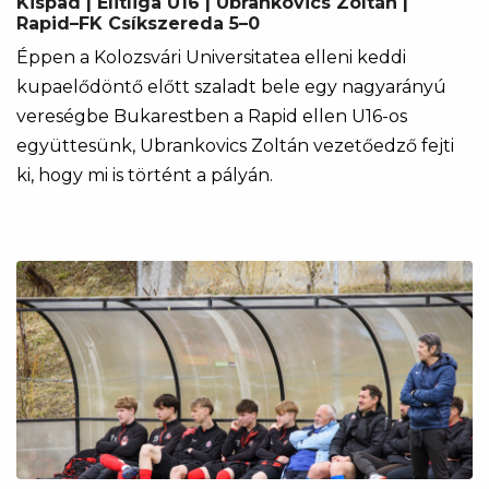
Kispad | Elitliga U16 | Ubrankovics Zoltán |
Rapid–FK Csíkszereda 5–0
Éppen a Kolozsvári Universitatea elleni keddi
kupaelődöntő előtt szaladt bele egy nagyarányú
vereségbe Bukarestben a Rapid ellen U16-os
együttesünk, Ubrankovics Zoltán vezetőedző fejti
ki, hogy mi is történt a pályán.