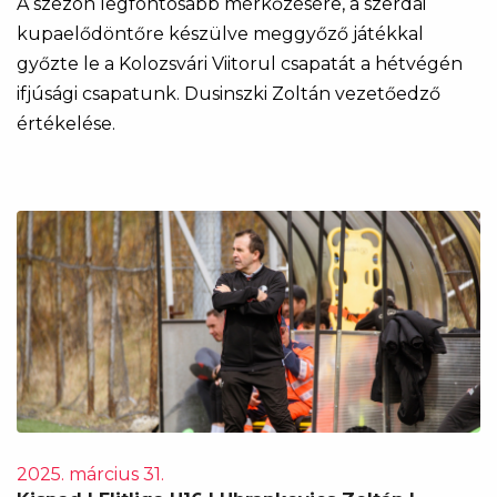
A szezon legfontosabb mérkőzésére, a szerdai
kupaelődöntőre készülve meggyőző játékkal
győzte le a Kolozsvári Viitorul csapatát a hétvégén
ifjúsági csapatunk. Dusinszki Zoltán vezetőedző
értékelése.
2025. március 31.