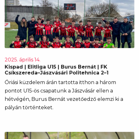
2025. április 14.
Kispad | Elitliga U15 | Burus Bernát | FK
Csíkszereda–Jászvásári Politehnica 2–1
Óriási küzdelem árán tartotta itthon a három
pontot U15-ös csapatunk a Jászvásár ellen a
hétvégén, Burus Bernát vezetőedző elemzi ki a
pályán történteket.