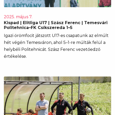
2025. május 7.
Kispad | Elitliga U17 | Szász Ferenc | Temesvári
Politehnica–FK Csíkszereda 1–5
Igazi örömfocit játszott U17-es csapatunk az elmúlt
hét végén Temesváron, ahol 5–1-re múlták felül a
helybéli Politehnicát. Szász Ferenc vezetőedző
értékelése.