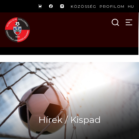
KÖZÖSSÉG
PROFILOM
HU
Hírek / Kispad