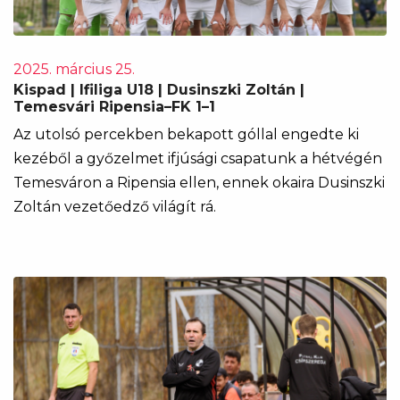
2025. március 25.
Kispad | Ifiliga U18 | Dusinszki Zoltán |
Temesvári Ripensia–FK 1–1
Az utolsó percekben bekapott góllal engedte ki
kezéből a győzelmet ifjúsági csapatunk a hétvégén
Temesváron a Ripensia ellen, ennek okaira Dusinszki
Zoltán vezetőedző világít rá.