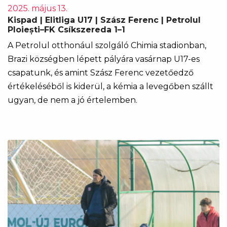
2025. május 13.
Kispad | Elitliga U17 | Szász Ferenc | Petrolul
Ploiești–FK Csíkszereda 1–1
A Petrolul otthonául szolgáló Chimia stadionban,
Brazi községben lépett pályára vasárnap U17-es
csapatunk, és amint Szász Ferenc vezetőedző
értékeléséből is kiderül, a kémia a levegőben szállt
ugyan, de nem a jó értelemben.