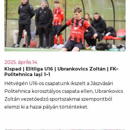
2025. április 14.
Kispad | Elitliga U16 | Ubrankovics Zoltán | FK–
Politehnica Iași 1–1
Hétvégén U16-os csapatunk ikszelt a Jászvásári
Politehnica korosztályos csapata ellen, Ubrankovics
Zoltán vezetőedző sportszakmai szempontból
elemzi ki a hazai pályán történteket.