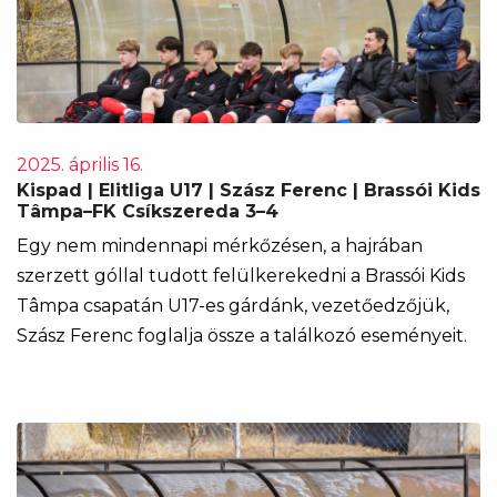
2025. április 16.
Kispad | Elitliga U17 | Szász Ferenc | Brassói Kids
Tâmpa–FK Csíkszereda 3–4
Egy nem mindennapi mérkőzésen, a hajrában
szerzett góllal tudott felülkerekedni a Brassói Kids
Tâmpa csapatán U17-es gárdánk, vezetőedzőjük,
Szász Ferenc foglalja össze a találkozó eseményeit.