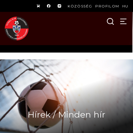
KÖZÖSSÉG
PROFILOM
HU
Hírek / Minden hír