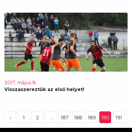
2017. május 8.
Visszaszereztük az első helyet!
‹
1
2
...
187
188
189
190
191
1