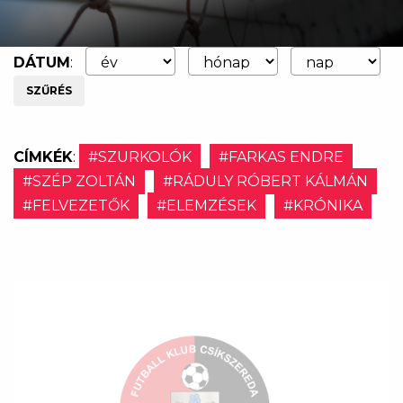
DÁTUM
:
SZŰRÉS
CÍMKÉK
:
#SZURKOLÓK
#FARKAS ENDRE
#SZÉP ZOLTÁN
#RÁDULY RÓBERT KÁLMÁN
#FELVEZETŐK
#ELEMZÉSEK
#KRÓNIKA