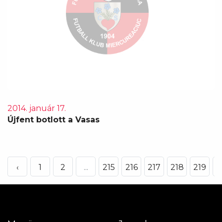
2014. január 17.
Újfent botlott a Vasas
‹
1
2
...
215
216
217
218
219
2