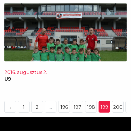
2016. augusztus 2.
U9
‹
1
2
...
196
197
198
199
200
2