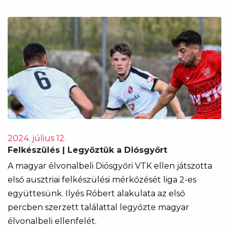
2024. július 12.
Felkészülés | Legyőztük a Diósgyőrt
A magyar élvonalbeli Diósgyőri VTK ellen játszotta
első ausztriai felkészülési mérkőzését liga 2-es
együttesünk. Ilyés Róbert alakulata az első
percben szerzett találattal legyőzte magyar
élvonalbeli ellenfelét.