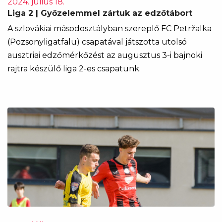
2024. július 18.
Liga 2 | Győzelemmel zártuk az edzőtábort
A szlovákiai másodosztályban szereplő FC Petržalka
(Pozsonyligatfalu) csapatával játszotta utolsó
ausztriai edzőmérkőzést az augusztus 3-i bajnoki
rajtra készülő liga 2-es csapatunk.