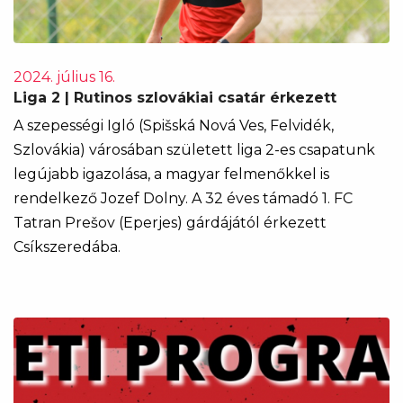
2024. július 16.
Liga 2 | Rutinos szlovákiai csatár érkezett
A szepességi Igló (Spišská Nová Ves, Felvidék,
Szlovákia) városában született liga 2-es csapatunk
legújabb igazolása, a magyar felmenőkkel is
rendelkező Jozef Dolny. A 32 éves támadó 1. FC
Tatran Prešov (Eperjes) gárdájától érkezett
Csíkszeredába.