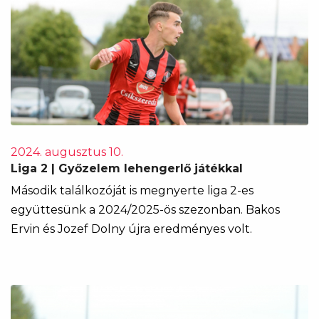
2024. augusztus 10.
Liga 2 | Győzelem lehengerlő játékkal
Második találkozóját is megnyerte liga 2-es
együttesünk a 2024/2025-ös szezonban. Bakos
Ervin és Jozef Dolny újra eredményes volt.