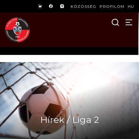
KÖZÖSSÉG
PROFILOM
HU
Hírek / Liga 2