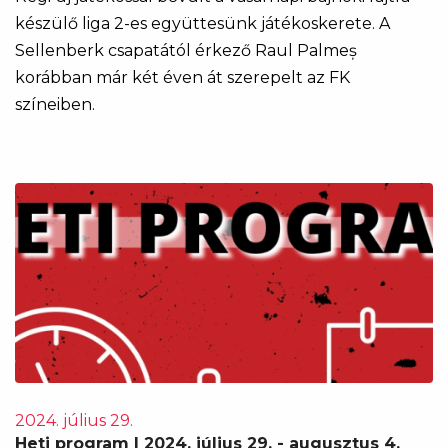
készülő liga 2-es együttesünk játékoskerete. A
Sellenberk csapatától érkező Raul Palmeș
korábban már két éven át szerepelt az FK
színeiben.
2024. július 29.
Heti program | 2024. július 29. - augusztus 4.