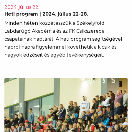
2024. július 22.
Heti program | 2024. július 22-28.
Minden héten közzétesszük a Székelyföld
Labdarúgó Akadémia és az FK Csíkszereda
csapatainak naptárát. A heti program segítségével
napról napra figyelemmel követhetik a kicsik és
nagyok edzéseit és egyéb tevékenységeit.