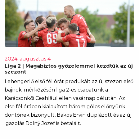
2024. augusztus 4.
Liga 2 | Magabiztos győzelemmel kezdtük az új
szezont
Lehengerlő első fél órát produkált az új szezon első
bajnoki mérkőzésén liga 2-es csapatunk a
Karácsonkői Ceahlăul ellen vasárnap délután. Az
első fél órában kialakított három gólos előnyünk
döntőnek bizonyult, Bakos Ervin duplázott és az új
igazolás Dolný Jozef is betalált.