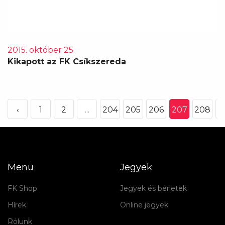
2015. október 25.
Kikapott az FK Csíkszereda
‹
1
2
...
204
205
206
207
208
2
Menü
Jegyek
FK Shop
Jegyek és bérletek
Hírek
Online jegyek
Rólunk