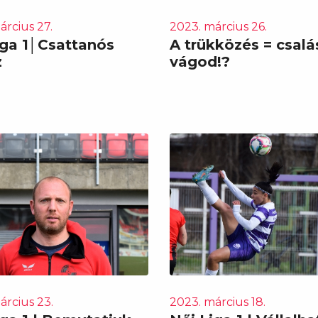
árcius 27.
2023. március 26.
iga 1│Csattanós
A trükközés = csalá
z
vágod!?
árcius 23.
2023. március 18.