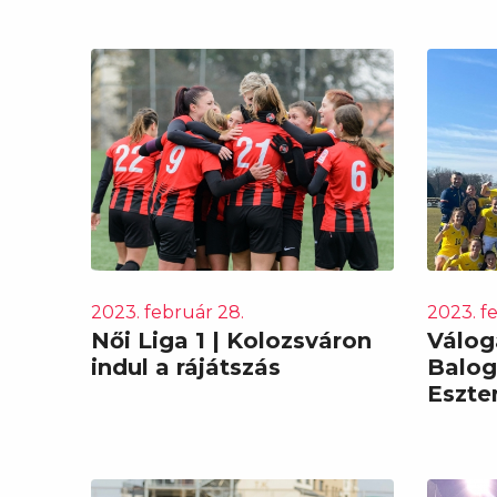
2023. február 28.
2023. fe
Női Liga 1 | Kolozsváron
Válog
indul a rájátszás
Balog
Eszter