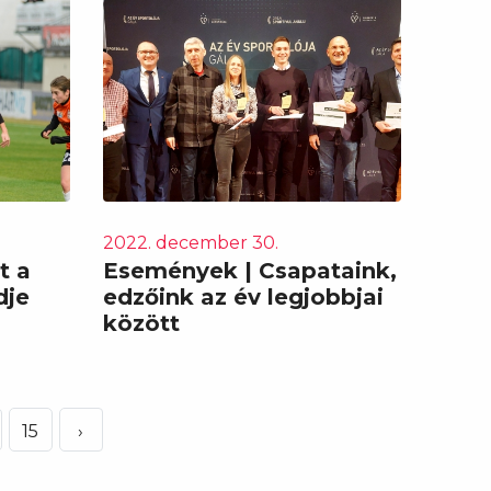
2022. december 30.
t a
Események | Csapataink,
dje
edzőink az év legjobbjai
között
15
›