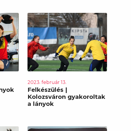
2023. február 13.
ányok
Felkészülés |
Kolozsváron gyakoroltak
a lányok