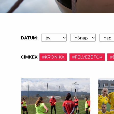
DÁTUM
:
CÍMKÉK
:
#KRÓNIKA
#FELVEZETŐK
#