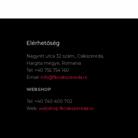
Elérhetőség
Nagyrét utca 32 szám., Csíkszereda,
Hargita megye, Romania
Tel: +40 755 754 160
Email:
info@fkcsikszereda.ro
WEBSHOP
Tel: +40 740 400 702
Web:
webshop.fkcsikszereda.ro