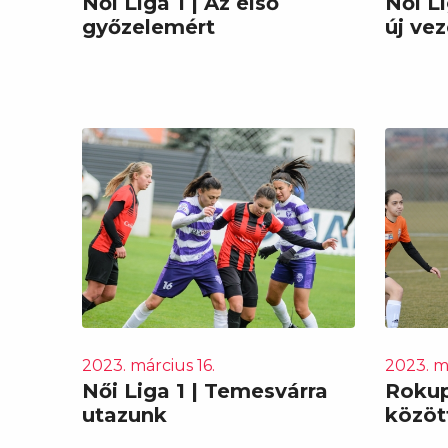
Női Liga 1 | Az első
Női L
győzelemért
új ve
2023. március 16.
2023. má
Női Liga 1 | Temesvárra
Rokup
utazunk
közöt