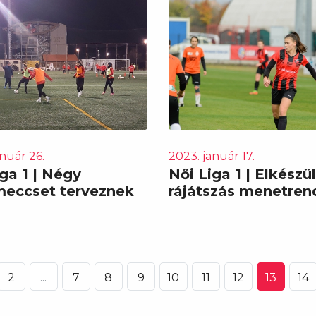
nuár 26.
2023. január 17.
ga 1 | Négy
Női Liga 1 | Elkészül
eccset terveznek
rájátszás menetren
2
...
7
8
9
10
11
12
13
14