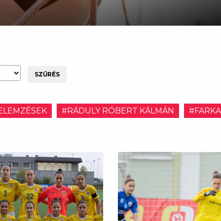
SZŰRÉS
ELEMZÉSEK
#RÁDULY RÓBERT KÁLMÁN
#FARKA