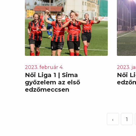
2023. február 4.
2023. ja
Női Liga 1 | Sima
Női Li
győzelem az első
edzőm
edzőmeccsen
‹
1