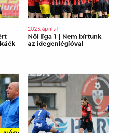
2023. április 1.
ért
Női liga 1 | Nem bírtunk
ékáék
az idegenlégióval