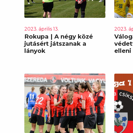
2023. április 13.
2023. ápr
Rokupa | A négy közé
Válog
jutásért játszanak a
védet
lányok
ellen