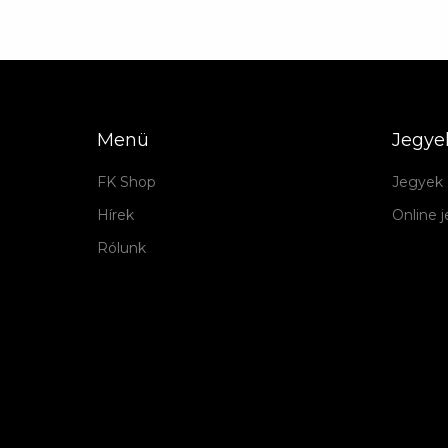
Menü
Jegye
FK Shop
Jegyek 
Hírek
Online 
Rólunk