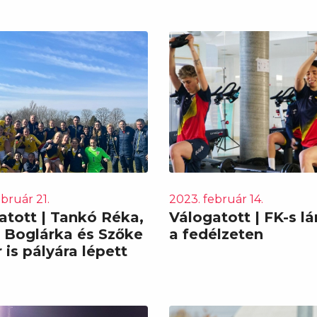
bruár 21.
2023. február 14.
atott | Tankó Réka,
Válogatott | FK-s l
 Boglárka és Szőke
a fedélzeten
 is pályára lépett