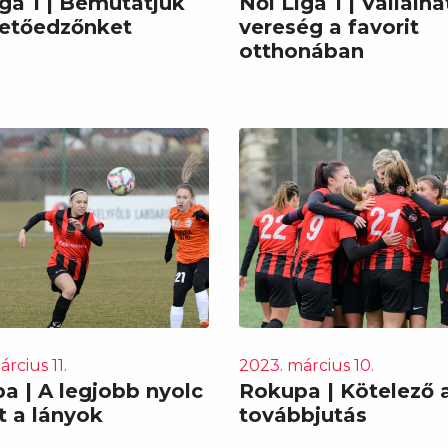
iga 1 | Bemutatjuk
Női Liga 1 | Vállalh
zetőedzőnket
vereség a favorit
otthonában
rcius 11.
2023. március 10.
a | A legjobb nyolc
Rokupa | Kötelező 
t a lányok
továbbjutás