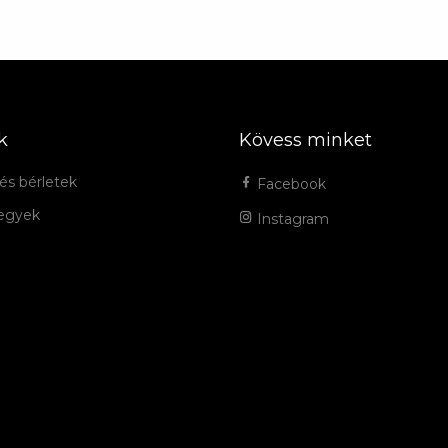
k
Kövess minket
és bérletek
Facebook
jegyek
Instagram