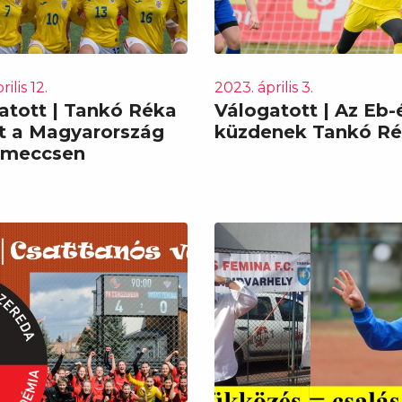
ilis 12.
2023. április 3.
atott | Tankó Réka
Válogatott | Az Eb-
t a Magyarország
küzdenek Tankó R
i meccsen