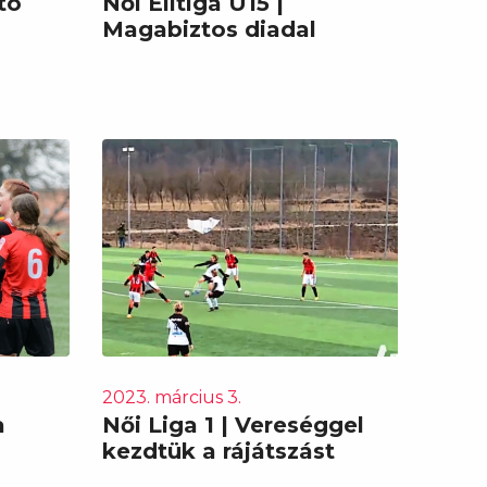
ató
Női Elitiga U15 |
Magabiztos diadal
2023. március 3.
a
Női Liga 1 | Vereséggel
kezdtük a rájátszást