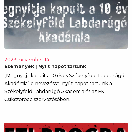
2023. november 14.
Események | Nyílt napot tartunk
„Megnyitja kapuit a 10 éves Székelyföld Labdarúgó
Akadémia” elnevezéssel nyílt napot tartunk a
Székelyföld Labdarúgó Akadémia és az FK
Csíkszereda szervezésében.