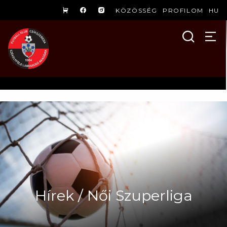
KÖZÖSSÉG
PROFILOM
HU
Hírek / Női Szuperliga