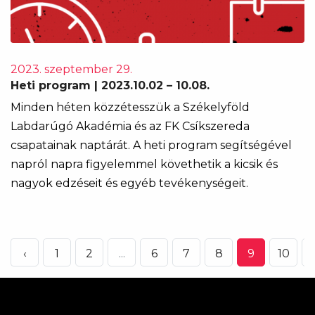
2023. szeptember 29.
Heti program | 2023.10.02 – 10.08.
Minden héten közzétesszük a Székelyföld
Labdarúgó Akadémia és az FK Csíkszereda
csapatainak naptárát. A heti program segítségével
napról napra figyelemmel követhetik a kicsik és
nagyok edzéseit és egyéb tevékenységeit.
‹
1
2
...
6
7
8
9
10