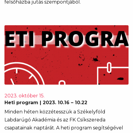
felsőházba jutás szempontjából.
2023. október 15.
Heti program | 2023. 10.16 – 10.22
Minden héten közzétesszük a Székelyföld
Labdarúgó Akadémia és az FK Csíkszereda
csapatainak naptárát. A heti program segítségével