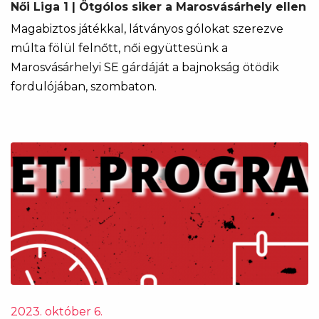
Női Liga 1 | Ötgólos siker a Marosvásárhely ellen
Magabiztos játékkal, látványos gólokat szerezve
múlta fölül felnőtt, női együttesünk a
Marosvásárhelyi SE gárdáját a bajnokság ötödik
fordulójában, szombaton.
2023. október 6.