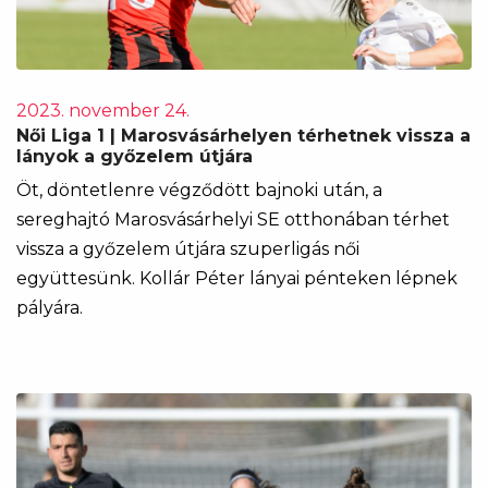
2023. november 24.
Női Liga 1 | Marosvásárhelyen térhetnek vissza a
lányok a győzelem útjára
Öt, döntetlenre végződött bajnoki után, a
sereghajtó Marosvásárhelyi SE otthonában térhet
vissza a győzelem útjára szuperligás női
együttesünk. Kollár Péter lányai pénteken lépnek
pályára.