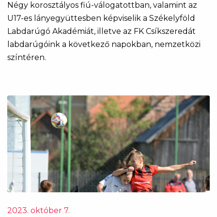
Négy korosztályos fiú-válogatottban, valamint az
U17-es lányegyüttesben képviselik a Székelyföld
Labdarúgó Akadémiát, illetve az FK Csíkszeredát
labdarúgóink a következő napokban, nemzetközi
színtéren.
2023. október 7.