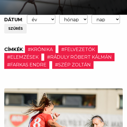
DÁTUM
:
SZŰRÉS
CÍMKÉK
:
#KRÓNIKA
#FELVEZETŐK
#ELEMZÉSEK
#RÁDULY RÓBERT KÁLMÁN
#FARKAS ENDRE
#SZÉP ZOLTÁN