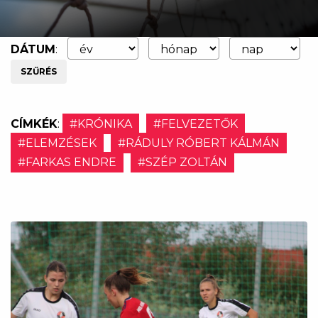
DÁTUM
:
SZŰRÉS
CÍMKÉK
:
#KRÓNIKA
#FELVEZETŐK
#ELEMZÉSEK
#RÁDULY RÓBERT KÁLMÁN
#FARKAS ENDRE
#SZÉP ZOLTÁN