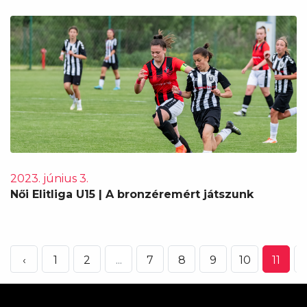
2023. június 3.
Női Elitliga U15 | A bronzéremért játszunk
‹
1
2
...
7
8
9
10
11