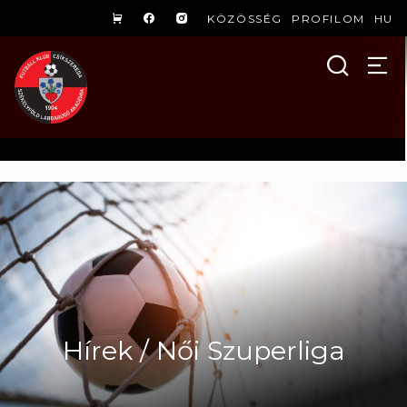
KÖZÖSSÉG
PROFILOM
HU
Hírek / Női Szuperliga