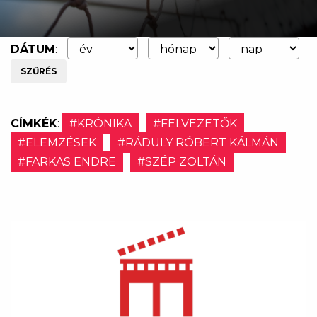
DÁTUM
:
SZŰRÉS
CÍMKÉK
:
#KRÓNIKA
#FELVEZETŐK
#ELEMZÉSEK
#RÁDULY RÓBERT KÁLMÁN
#FARKAS ENDRE
#SZÉP ZOLTÁN