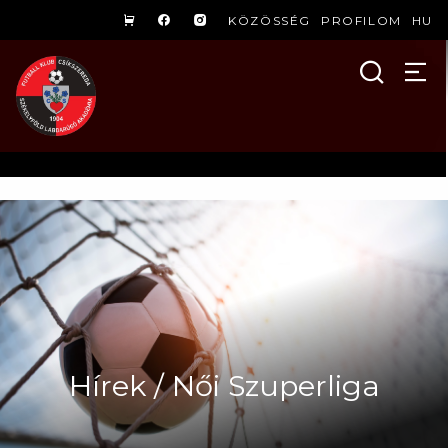
KÖZÖSSÉG
PROFILOM
HU
Hírek / Női Szuperliga