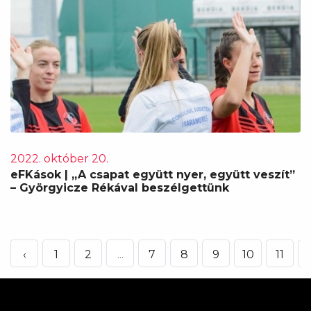
2022. október 20.
eFKások | „A csapat együtt nyer, együtt veszít”
– Györgyicze Rékával beszélgettünk
‹
1
2
...
7
8
9
10
11