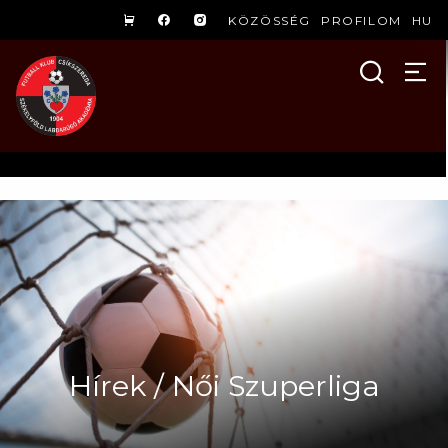
KÖZÖSSÉG
PROFILOM
HU
Hírek / Női Szuperliga