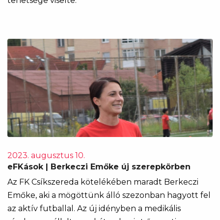
tehetsége viselte.
2023. augusztus 10.
eFKások | Berkeczi Emőke új szerepkörben
Az FK Csíkszereda kötelékében maradt Berkeczi
Emőke, aki a mögöttünk álló szezonban hagyott fel
az aktív futballal. Az új idényben a medikális