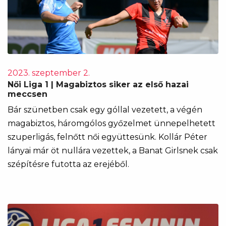
2023. szeptember 2.
Női Liga 1 | Magabiztos siker az első hazai
meccsen
Bár szünetben csak egy góllal vezetett, a végén
magabiztos, háromgólos győzelmet ünnepelhetett
szuperligás, felnőtt női együttesünk. Kollár Péter
lányai már öt nullára vezettek, a Banat Girlsnek csak
szépítésre futotta az erejéből.