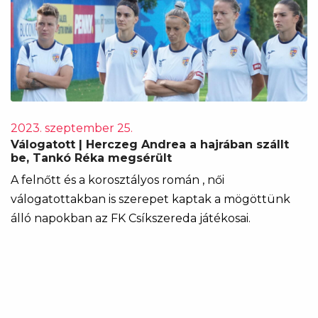
2023. szeptember 25.
Válogatott | Herczeg Andrea a hajrában szállt
be, Tankó Réka megsérült
A felnőtt és a korosztályos román , női
válogatottakban is szerepet kaptak a mögöttünk
álló napokban az FK Csíkszereda játékosai.