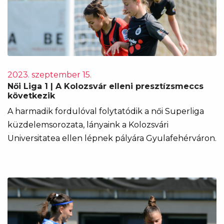
2023. szeptember 15.
Női Liga 1 | A Kolozsvár elleni presztízsmeccs
következik
A harmadik fordulóval folytatódik a női Superliga
küzdelemsorozata, lányaink a Kolozsvári
Universitatea ellen lépnek pályára Gyulafehérváron.