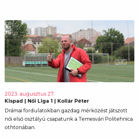
2023. augusztus 27.
Kispad | Női Liga 1 | Kollár Péter
Drámai fordulatokban gazdag mérkőzést játszott
női első osztályú csapatunk a Temesvári Politehnica
othtonában.