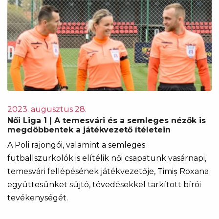
2023. augusztus 28.
Női Liga 1 | A temesvári és a semleges nézők is
megdöbbentek a játékvezető ítéletein
A Poli rajongói, valamint a semleges
futballszurkolók is elítélik női csapatunk vasárnapi,
temesvári fellépésének játékvezetője, Timiș Roxana
együttesünket sújtó, tévedésekkel tarkított bírói
tevékenységét.