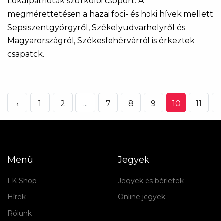
Lokálpatrióták szurkolói csoport. A
megmérettetésen a hazai foci- és hoki hívek mellett
Sepsiszentgyörgyről, Székelyudvarhelyről és
Magyarországról, Székesfehérvárról is érkeztek
csapatok.
‹
1
2
...
7
8
9
10
11
Menü
Jegyek
FK Shop
Jegyek és bérletek
Hírek
Online jegyek
Rólunk