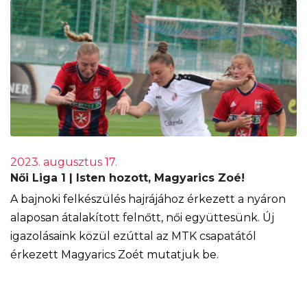
2023. augusztus 17.
Női Liga 1 | Isten hozott, Magyarics Zoé!
A bajnoki felkészülés hajrájához érkezett a nyáron
alaposan átalakított felnőtt, női együttesünk. Új
igazolásaink közül ezúttal az MTK csapatától
érkezett Magyarics Zoét mutatjuk be.