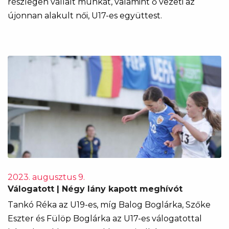
részlegen vállalt munkát, valamint ő vezeti az
újonnan alakult női, U17-es együttest.
2023. augusztus 9.
Válogatott | Négy lány kapott meghívót
Tankó Réka az U19-es, míg Balog Boglárka, Szőke
Eszter és Fülöp Boglárka az U17-es válogatottal