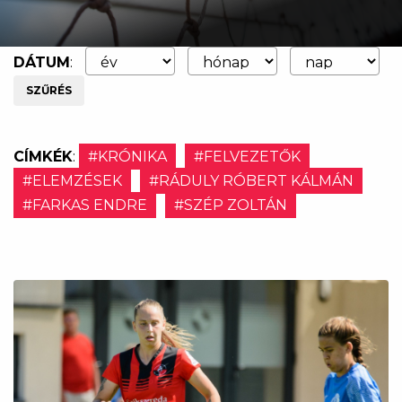
DÁTUM
:
SZŰRÉS
CÍMKÉK
:
#KRÓNIKA
#FELVEZETŐK
#ELEMZÉSEK
#RÁDULY RÓBERT KÁLMÁN
#FARKAS ENDRE
#SZÉP ZOLTÁN